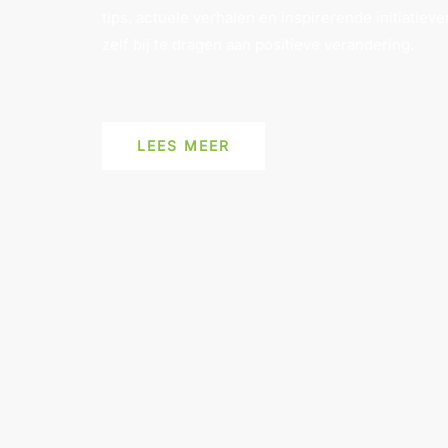
tips, actuele verhalen en inspirerende initiatieve
zelf bij te dragen aan positieve verandering.
LEES MEER