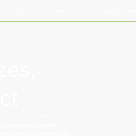
en initiatieven
Duurzaamheid en milieu
Klimaat en sam
zes,
ct
ven, recycling en circulaire
Wij geloven dat een groenere en
vandaag maakt. Ontdek praktische